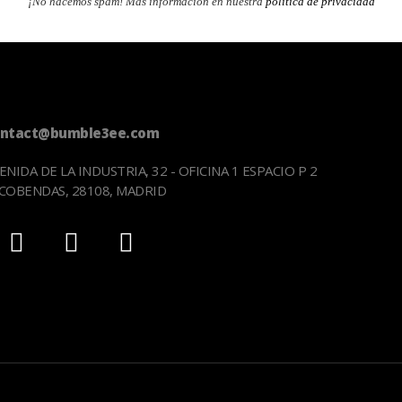
¡No hacemos spam! Más información en nuestra
política de privacidad
ontact@bumble3ee.com
ENIDA DE LA INDUSTRIA, 32 - OFICINA 1 ESPACIO P 2
COBENDAS, 28108, MADRID