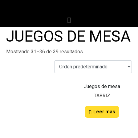
JUEGOS DE MESA
Mostrando 31–36 de 39 resultados
Juegos de mesa
TABRIZ
Leer más