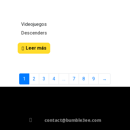
Videojuegos
Descenders
Leer más
1
2
3
4
…
7
8
9
→
contact@bumble3ee.com