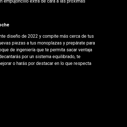
un empujoncillo extra de cara a las próximas
coche
ante diseño de 2022 y compite más cerca de tus
nuevas piezas a tus monoplazas y prepárate para
foque de ingeniería que te permita sacar ventaja
 decantarás por un sistema equilibrado, te
ejorar o harás por destacar en lo que respecta