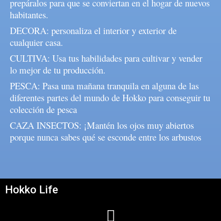
prepáralos para que se conviertan en el hogar de nuevos
habitantes.
DECORA: personaliza el interior y exterior de
cualquier casa.
CULTIVA: Usa tus habilidades para cultivar y vender
lo mejor de tu producción.
PESCA: Pasa una mañana tranquila en alguna de las
diferentes partes del mundo de Hokko para conseguir tu
colección de pesca
CAZA INSECTOS: ¡Mantén los ojos muy abiertos
porque nunca sabes qué se esconde entre los arbustos
Hokko Life